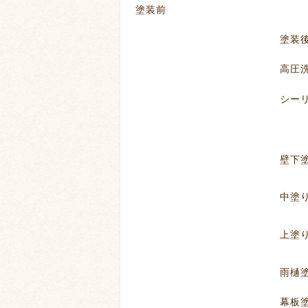
塗装前
塗装
高圧洗
シーリング目地打
壁下塗り（クリア
中塗
上塗
雨樋塗装
幕板塗装