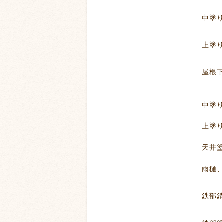
中塗
上塗
屋根下塗り、板
中塗
上塗
天井塗装
雨樋、破風板
鉄部錆止