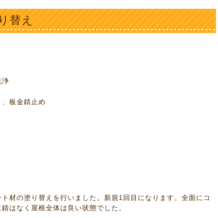
り替え
浄
錆止め
り
り
行いました。新規1回目になります。全面にコ
に錆はなく屋根全体は良い状態でした。