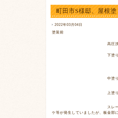
町田市S様邸、屋根塗
2022年03月04日
塗装前
高圧洗
下塗り、板金
中塗
上塗
スレート材の塗り替えを
ケ等が発生していましたが、板金部