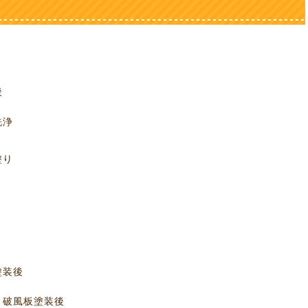
え
装後
浄
り
り
り
後
塗装後