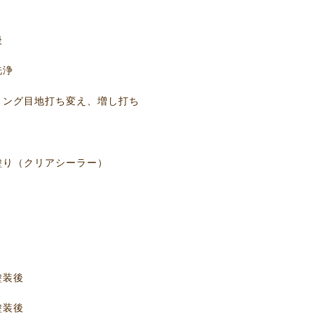
後
浄
ち変え、増し打ち
シーラー）
り
り
後
後