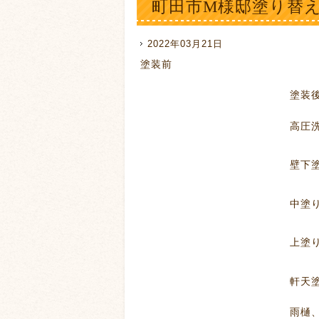
町田市M様邸塗り替
2022年03月21日
塗装前
塗
高圧洗
壁下塗
中塗
上塗
軒天塗装
雨樋、破風板