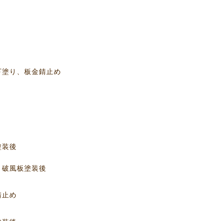
り
り
金錆止め
り
り
後
塗装後
め